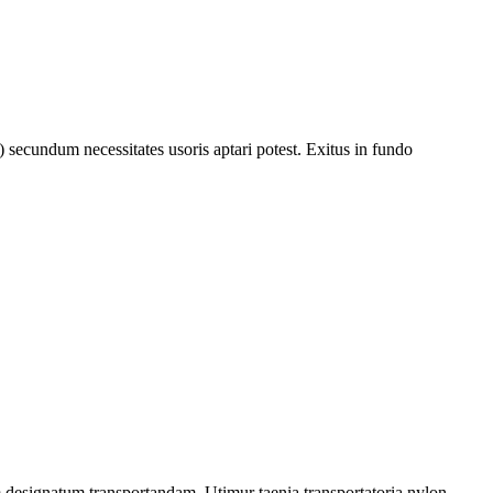
ecundum necessitates usoris aptari potest. Exitus in fundo
designatum transportandam. Utimur taenia transportatoria nylon,