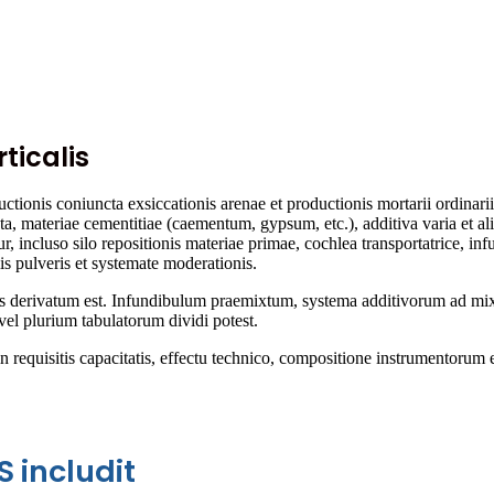
ticalis
uctionis coniuncta exsiccationis arenae et productionis mortarii ordinar
cta, materiae cementitiae (caementum, gypsum, etc.), additiva varia et
 incluso silo repositionis materiae primae, cochlea transportatrice, in
is pulveris et systemate moderationis.
eius derivatum est. Infundibulum praemixtum, systema additivorum ad mix
vel plurium tabulatorum dividi potest.
 in requisitis capacitatis, effectu technico, compositione instrumentor
S includit