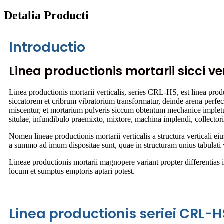
Detalia Producti
Introductio
Linea productionis mortarii sicci ver
Linea productionis mortarii verticalis, series CRL-HS, est linea prod
siccatorem et cribrum vibratorium transformatur, deinde arena perfe
miscentur, et mortarium pulveris siccum obtentum mechanice impletur,
situlae, infundibulo praemixto, mixtore, machina implendi, collectori
Nomen lineae productionis mortarii verticalis a structura verticali 
a summo ad imum dispositae sunt, quae in structuram unius tabulati 
Lineae productionis mortarii magnopere variant propter differentias
locum et sumptus emptoris aptari potest.
Linea productionis seriei CRL-H