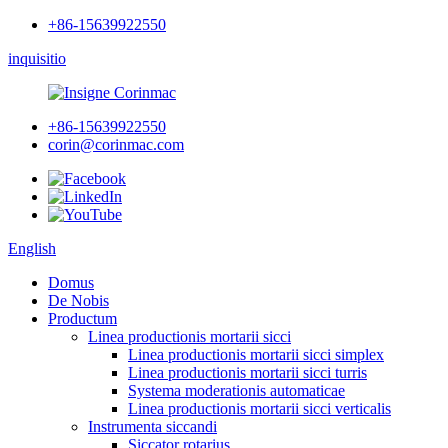
+86-15639922550
inquisitio
+86-15639922550
corin@corinmac.com
English
Domus
De Nobis
Productum
Linea productionis mortarii sicci
Linea productionis mortarii sicci simplex
Linea productionis mortarii sicci turris
Systema moderationis automaticae
Linea productionis mortarii sicci verticalis
Instrumenta siccandi
Siccator rotarius