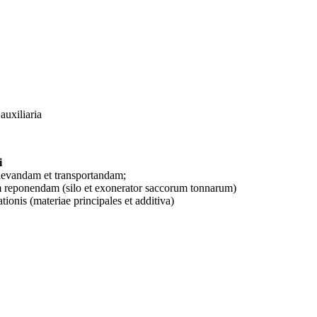
auxiliaria
i
elevandam et transportandam;
 reponendam (silo et exonerator saccorum tonnarum)
tionis (materiae principales et additiva)