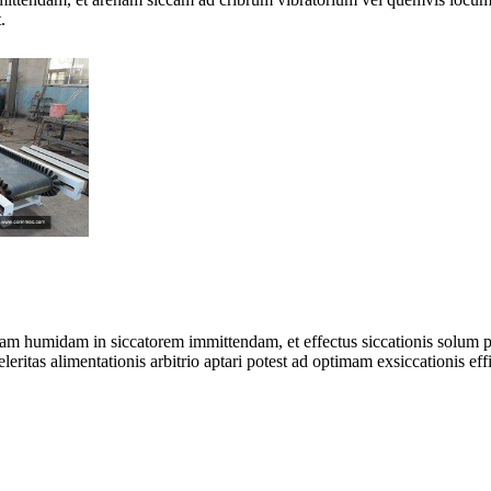
.
enam humidam in siccatorem immittendam, et effectus siccationis solum 
 celeritas alimentationis arbitrio aptari potest ad optimam exsiccationis 