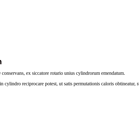
m
ae conservans, ex siccatore rotario unius cylindrorum emendatum.
in cylindro reciprocare potest, ut satis permutationis caloris obtineatur