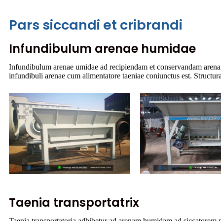
Pars siccandi et cribrandi
Infundibulum arenae humidae
Infundibulum arenae umidae ad recipiendam et conservandam arenam 
infundibuli arenae cum alimentatore taeniae coniunctus est. Structura 
Taenia transportatrix
Taenia transportatoria adhibetur ad arenam humidam ad siccatorem 