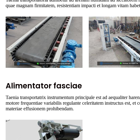
quae magnam firmitatem, resistentiam impacti et longam vitam habet
Alimentator fasciae
Taenia transportatrix instrumentum principale est ad aequaliter har
motore frequentiae variabilis regulante celeritatem instructus est, et
materiae effusionem prohibendam.