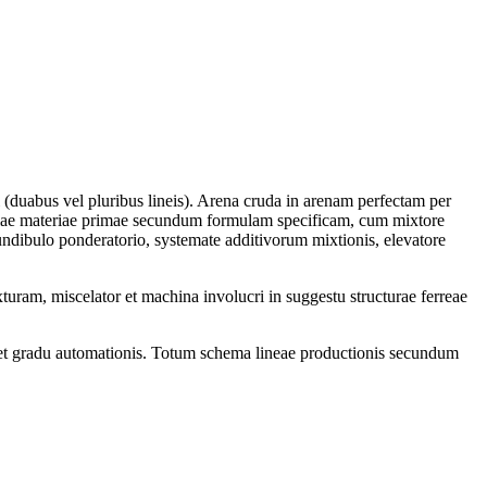
ii (duabus vel pluribus lineis). Arena cruda in arenam perfectam per
 aliae materiae primae secundum formulam specificam, cum mixtore
fundibulo ponderatorio, systemate additivorum mixtionis, elevatore
turam, miscelator et machina involucri in suggestu structurae ferreae
um et gradu automationis. Totum schema lineae productionis secundum