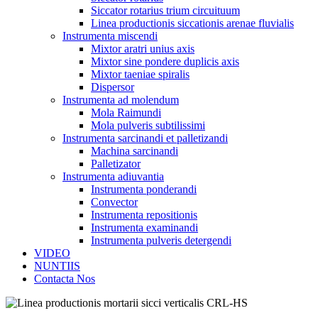
Siccator rotarius trium circuituum
Linea productionis siccationis arenae fluvialis
Instrumenta miscendi
Mixtor aratri unius axis
Mixtor sine pondere duplicis axis
Mixtor taeniae spiralis
Dispersor
Instrumenta ad molendum
Mola Raimundi
Mola pulveris subtilissimi
Instrumenta sarcinandi et palletizandi
Machina sarcinandi
Palletizator
Instrumenta adiuvantia
Instrumenta ponderandi
Convector
Instrumenta repositionis
Instrumenta examinandi
Instrumenta pulveris detergendi
VIDEO
NUNTIIS
Contacta Nos