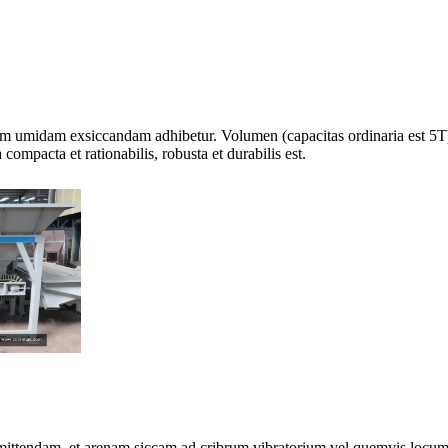
umidam exsiccandam adhibetur. Volumen (capacitas ordinaria est 5T) s
compacta et rationabilis, robusta et durabilis est.
mittendam, et arenam siccam ad cribrum vibratorium vel quemvis locum 