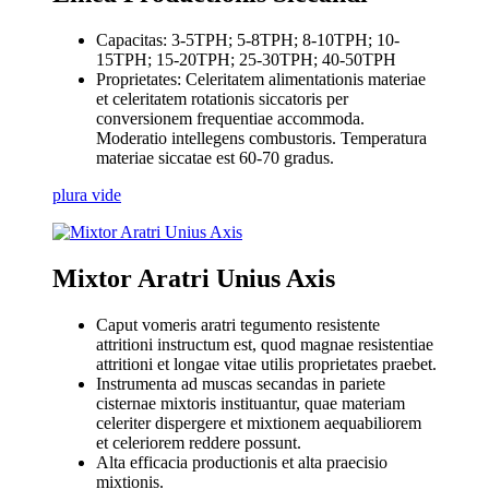
Capacitas: 3-5TPH; 5-8TPH; 8-10TPH; 10-
15TPH; 15-20TPH; 25-30TPH; 40-50TPH
Proprietates: Celeritatem alimentationis materiae
et celeritatem rotationis siccatoris per
conversionem frequentiae accommoda.
Moderatio intellegens combustoris. Temperatura
materiae siccatae est 60-70 gradus.
plura vide
Mixtor Aratri Unius Axis
Caput vomeris aratri tegumento resistente
attritioni instructum est, quod magnae resistentiae
attritioni et longae vitae utilis proprietates praebet.
Instrumenta ad muscas secandas in pariete
cisternae mixtoris instituantur, quae materiam
celeriter dispergere et mixtionem aequabiliorem
et celeriorem reddere possunt.
Alta efficacia productionis et alta praecisio
mixtionis.