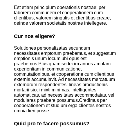
Est etiam principium operationis nostrae: per
laborem communem et cooperationem cum
clientibus, valorem singulis et clientibus creare,
deinde valorem societatis nostrae intellegere.
Cur nos eligere?
Solutiones personalizatas secundum
necessitates emptorum praebemus, et suggestum
emptionis unum locum ubi opus est
praebemus.
Plus quam sedecim annos amplam
experientiam in communicatione,
commutationibus, et cooperatione cum clientibus
externis accumulavit. Ad necessitates mercatuum
externorum respondentes, lineas productionis
mortarii sicci mixti minimas, intelligentes,
automaticas, ad necessitates accommodatas, vel
modulares praebere possumus.
Credimus per
cooperationem et studium erga clientes nostros
omnia fieri posse.
Quid pro te facere possumus?