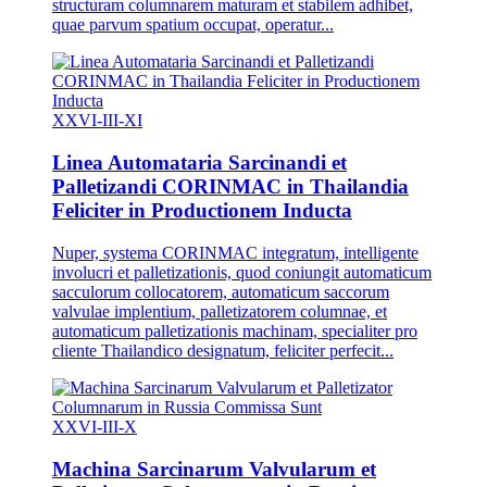
structuram columnarem maturam et stabilem adhibet,
quae parvum spatium occupat, operatur...
XXVI-III-XI
Linea Automataria Sarcinandi et
Palletizandi CORINMAC in Thailandia
Feliciter in Productionem Inducta
Nuper, systema CORINMAC integratum, intelligente
involucri et palletizationis, quod coniungit automaticum
sacculorum collocatorem, automaticum saccorum
valvulae implentium, palletizatorem columnae, et
automaticum palletizationis machinam, specialiter pro
cliente Thailandico designatum, feliciter perfecit...
XXVI-III-X
Machina Sarcinarum Valvularum et