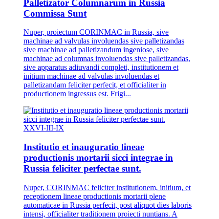
Palletizator Columnarum in Russia
Commissa Sunt
Nuper, proiectum CORINMAC in Russia, sive
machinae ad valvulas involuendas sive palletizandas
sive machinae ad palletizandum ingeniose, sive
machinae ad columnas involuendas sive palletizandas,
sive apparatus adiuvandi completi, institutionem et
initium machinae ad valvulas involuendas et
palletizandam feliciter perfecit, et officialiter in
productionem ingressus est. Frigi...
XXVI-III-IX
Institutio et inauguratio lineae
productionis mortarii sicci integrae in
Russia feliciter perfectae sunt.
Nuper, CORINMAC feliciter institutionem, initium, et
receptionem lineae productionis mortarii plene
automaticae in Russia perfecit, post aliquot dies laboris
intensi, officialiter traditionem proiecti nuntians. A