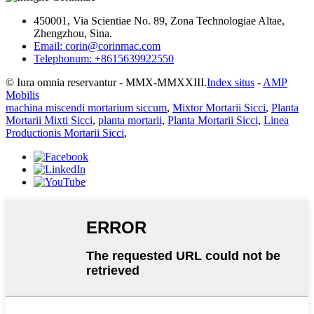
450001, Via Scientiae No. 89, Zona Technologiae Altae,
Zhengzhou, Sina.
Email: corin@corinmac.com
Telephonum: +8615639922550
© Iura omnia reservantur - MMX-MMXXIII.
Index situs
-
AMP
Mobilis
machina miscendi mortarium siccum
,
Mixtor Mortarii Sicci
,
Planta
Mortarii Mixti Sicci
,
planta mortarii
,
Planta Mortarii Sicci
,
Linea
Productionis Mortarii Sicci
,