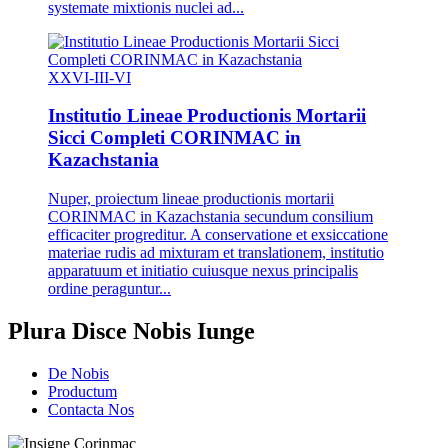
systemate mixtionis nuclei ad...
XXVI-III-VI
Institutio Lineae Productionis Mortarii
Sicci Completi CORINMAC in
Kazachstania
Nuper, proiectum lineae productionis mortarii
CORINMAC in Kazachstania secundum consilium
efficaciter progreditur. A conservatione et exsiccatione
materiae rudis ad mixturam et translationem, institutio
apparatuum et initiatio cuiusque nexus principalis
ordine peraguntur...
Plura Disce Nobis Iunge
De Nobis
Productum
Contacta Nos